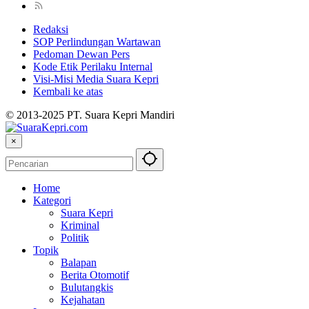
Redaksi
SOP Perlindungan Wartawan
Pedoman Dewan Pers
Kode Etik Perilaku Internal
Visi-Misi Media Suara Kepri
Kembali ke atas
© 2013-2025 PT. Suara Kepri Mandiri
×
Home
Kategori
Suara Kepri
Kriminal
Politik
Topik
Balapan
Berita Otomotif
Bulutangkis
Kejahatan