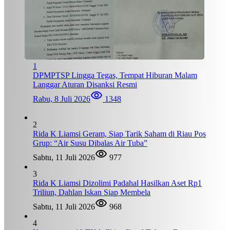
1
DPMPTSP Lingga Tegas, Tempat Hiburan Malam
Langgar Aturan Disanksi Resmi
Rabu, 8 Juli 2026
1348
2
Rida K Liamsi Geram, Siap Tarik Saham di Riau Pos
Grup: “Air Susu Dibalas Air Tuba”
Sabtu, 11 Juli 2026
977
3
Rida K Liamsi Dizolimi Padahal Hasilkan Aset Rp1
Triliun, Dahlan Iskan Siap Membela
Sabtu, 11 Juli 2026
968
4