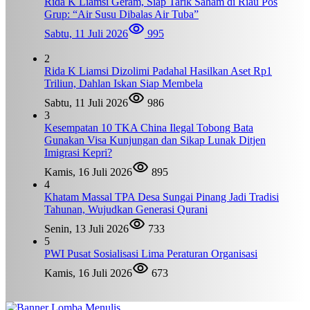
Rida K Liamsi Geram, Siap Tarik Saham di Riau Pos
Grup: “Air Susu Dibalas Air Tuba”
Sabtu, 11 Juli 2026
995
2
Rida K Liamsi Dizolimi Padahal Hasilkan Aset Rp1
Triliun, Dahlan Iskan Siap Membela
Sabtu, 11 Juli 2026
986
3
Kesempatan 10 TKA China Ilegal Tobong Bata
Gunakan Visa Kunjungan dan Sikap Lunak Ditjen
Imigrasi Kepri?
Kamis, 16 Juli 2026
895
4
Khatam Massal TPA Desa Sungai Pinang Jadi Tradisi
Tahunan, Wujudkan Generasi Qurani
Senin, 13 Juli 2026
733
5
PWI Pusat Sosialisasi Lima Peraturan Organisasi
Kamis, 16 Juli 2026
673