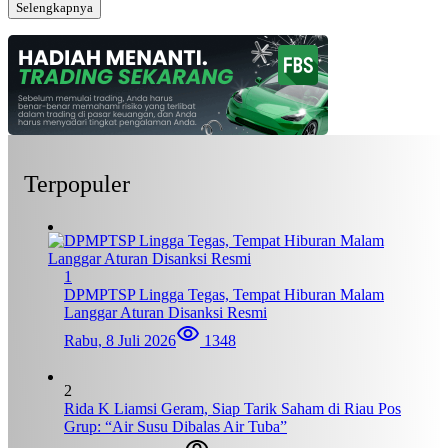
Selengkapnya
Terpopuler
1
DPMPTSP Lingga Tegas, Tempat Hiburan Malam
Langgar Aturan Disanksi Resmi
Rabu, 8 Juli 2026
1348
2
Rida K Liamsi Geram, Siap Tarik Saham di Riau Pos
Grup: “Air Susu Dibalas Air Tuba”