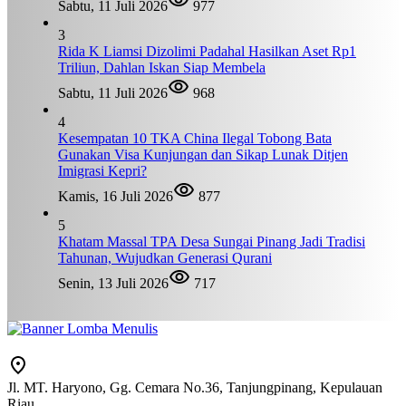
Sabtu, 11 Juli 2026
977
3
Rida K Liamsi Dizolimi Padahal Hasilkan Aset Rp1
Triliun, Dahlan Iskan Siap Membela
Sabtu, 11 Juli 2026
968
4
Kesempatan 10 TKA China Ilegal Tobong Bata
Gunakan Visa Kunjungan dan Sikap Lunak Ditjen
Imigrasi Kepri?
Kamis, 16 Juli 2026
877
5
Khatam Massal TPA Desa Sungai Pinang Jadi Tradisi
Tahunan, Wujudkan Generasi Qurani
Senin, 13 Juli 2026
717
Jl. MT. Haryono, Gg. Cemara No.36, Tanjungpinang, Kepulauan
Riau