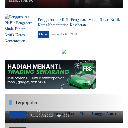
Selasa, 23 Juli 2024
Penggusuran PKBI: Pengacara Muda Bintan Kritik
Keras Kementerian Kesehatan
Bintan
Senin, 15 Juli 2024
Terpopuler
DPMPTSP Lingga Tegas, Tempat Hiburan Malam
1
Langgar Aturan Disanksi Resmi
Rabu, 8 Juli 2026
1351