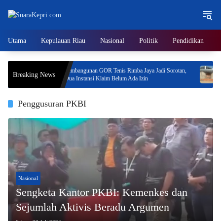
Langsung
ke
konten
Utama
Kepulauan Riau
Nasional
Politik
Pendidikan
Program
Pembangunan GOR Tenis Rimba Jaya Jadi Sorotan,
Neo 
Breaking News
Dua Instansi Klaim Belum Ada Izin
Jaya
Prog
Penggusuran PKBI
Nasional
Sengketa Kantor PKBI: Kemenkes dan
Sejumlah Aktivis Beradu Argumen