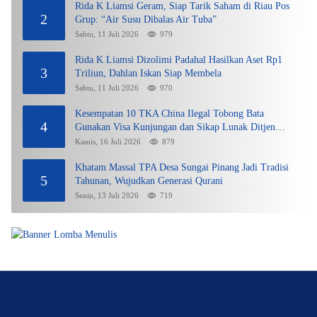
Rida K Liamsi Geram, Siap Tarik Saham di Riau Pos
2
Grup: “Air Susu Dibalas Air Tuba”
Sabtu, 11 Juli 2026
979
Rida K Liamsi Dizolimi Padahal Hasilkan Aset Rp1
3
Triliun, Dahlan Iskan Siap Membela
Sabtu, 11 Juli 2026
970
Kesempatan 10 TKA China Ilegal Tobong Bata
4
Gunakan Visa Kunjungan dan Sikap Lunak Ditjen
Imigrasi Kepri?
Kamis, 16 Juli 2026
879
Khatam Massal TPA Desa Sungai Pinang Jadi Tradisi
5
Tahunan, Wujudkan Generasi Qurani
Senin, 13 Juli 2026
719