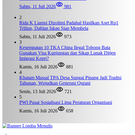
Sabtu, 11 Juli 2026
981
2
Rida K Liamsi Dizolimi Padahal Hasilkan Aset Rp1
Triliun, Dahlan Iskan Siap Membela
Sabtu, 11 Juli 2026
973
3
Kesempatan 10 TKA China Ilegal Tobong Bata
Gunakan Visa Kunjungan dan Sikap Lunak Ditjen
Imigrasi Kepri?
Kamis, 16 Juli 2026
881
4
Khatam Massal TPA Desa Sungai Pinang Jadi Tradisi
Tahunan, Wujudkan Generasi Qurani
Senin, 13 Juli 2026
721
5
PWI Pusat Sosialisasi Lima Peraturan Organisasi
Kamis, 16 Juli 2026
658