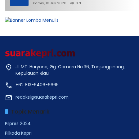
Lunak Ditjen Imigrasi Kepri?
Kamis, 16 Juli 2026
871
Jl. MT. Haryono, Gg. Cemara No.36, Tanjungpinang,
Kepulauan Riau
+62 813-6406-6665
redaksi@suarakepri.com
Topik Menarik
Pilpres 2024
Pilkada Kepri