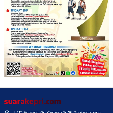
Jl. MT. Haryono, Gg. Cemara No.36, Tanjungpinang,