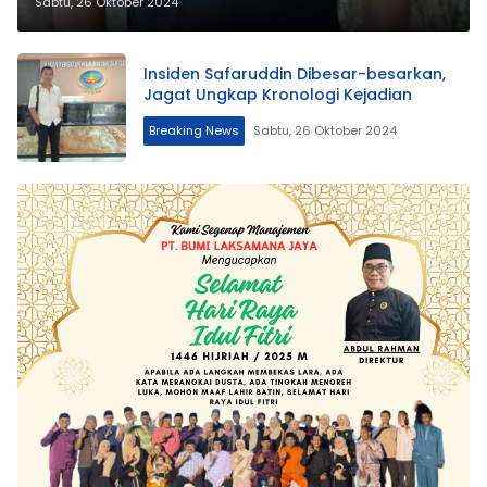
Oknum Wartawan Itu
Sabtu, 26 Oktober 2024
Insiden Safaruddin Dibesar-besarkan,
Jagat Ungkap Kronologi Kejadian
Breaking News
Sabtu, 26 Oktober 2024