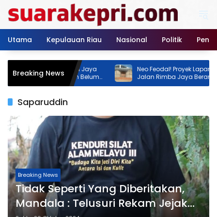
Langsung
ke
konten
Utama
Kepulauan Riau
Nasional
Politik
Pendi
R Tenis Rimba Jaya
Neo Feodal! Proyek Lapangan Tenis di
Breaking News
a Instansi Klaim Belum
Jalan Rimba Jaya Berani Berdiri Tan
Izin, Pemilik Malah Pamer Progres 70
Persen
Saparuddin
Breaking News
Tidak Seperti Yang Diberitakan,
Mandala : Telusuri Rekam Jejak