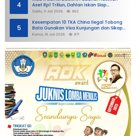
4
Aset Rp1 Triliun, Dahlan Iskan Siap
Membela
Sabtu, 11 Juli 2026
962
Kesempatan 10 TKA China Ilegal Tobong
5
Bata Gunakan Visa Kunjungan dan Sikap
Lunak Ditjen Imigrasi Kepri?
Kamis, 16 Juli 2026
871