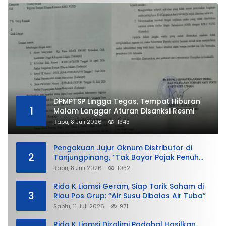
DPMPTSP Lingga Tegas, Tempat Hiburan
1
Malam Langgar Aturan Disanksi Resmi
Rabu, 8 Juli 2026
1343
Pengakuan Jujur Oknum Distributor di
2
Tanjungpinang, “Tak Bayar Pajak Penuh
demi Untung”
Rabu, 8 Juli 2026
1032
Rida K Liamsi Geram, Siap Tarik Saham di
3
Riau Pos Grup: “Air Susu Dibalas Air Tuba”
Sabtu, 11 Juli 2026
971
Rida K Liamsi Dizolimi Padahal Hasilkan