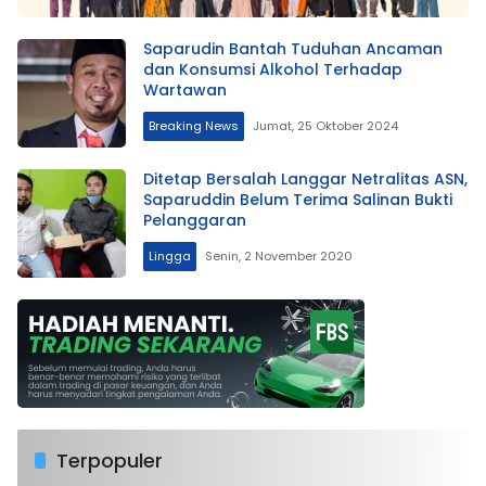
Saparudin Bantah Tuduhan Ancaman
dan Konsumsi Alkohol Terhadap
Wartawan
Breaking News
Jumat, 25 Oktober 2024
Ditetap Bersalah Langgar Netralitas ASN,
Saparuddin Belum Terima Salinan Bukti
Pelanggaran
Lingga
Senin, 2 November 2020
Terpopuler