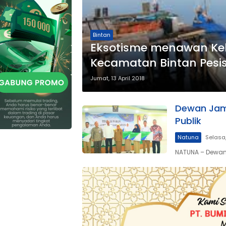
Bintan
Eksotisme menawan Ke
Kecamatan Bintan Pesis
Jumat, 13 April 2018
Dewan Jami
Publik
Natuna
Selasa
NATUNA – Dewan