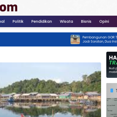
nal
Politik
Pendidikan
Wisata
Bisnis
Opini
Pembangunan GOR Tenis Rimb
Jadi Sorotan, Dua Instansi Klai
Ada Izin