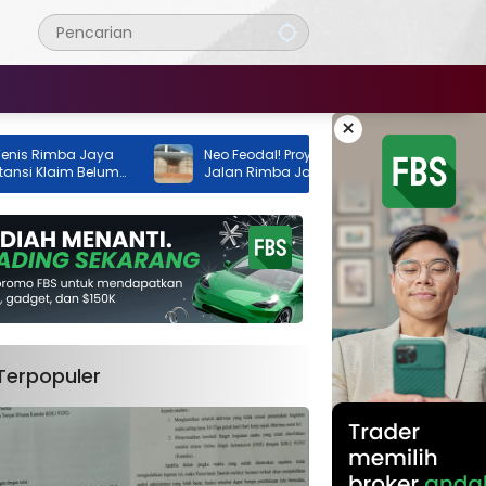
×
a Jaya
Neo Feodal! Proyek Lapangan Tenis di
m Belum
Jalan Rimba Jaya Berani Berdiri Tanpa
Izin, Pemilik Malah Pamer Progres 70
Persen
Terpopuler