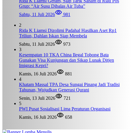
Rida K Liamsi Geram, Siap Tarik Saham di Riau Pos
Grup: “Air Susu Dibalas Air Tuba”
Sabtu, 11 Juli 2026
981
2
Rida K Liamsi Dizolimi Padahal Hasilkan Aset Rp1
Triliun, Dahlan Iskan Siap Membela
Sabtu, 11 Juli 2026
973
3
Kesempatan 10 TKA China Ilegal Tobong Bata
Gunakan Visa Kunjungan dan Sikap Lunak Ditjen
Imigrasi Kepri?
Kamis, 16 Juli 2026
881
4
Khatam Massal TPA Desa Sungai Pinang Jadi Tradisi
Tahunan, Wujudkan Generasi Qurani
Senin, 13 Juli 2026
721
5
PWI Pusat Sosialisasi Lima Peraturan Organisasi
Kamis, 16 Juli 2026
658