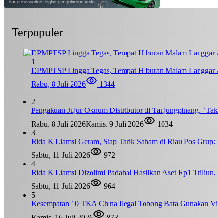
Terpopuler
1
DPMPTSP Lingga Tegas, Tempat Hiburan Malam Langgar A
Rabu, 8 Juli 2026
1344
2
Pengakuan Jujur Oknum Distributor di Tanjungpinang, “Ta
Rabu, 8 Juli 2026
Kamis, 9 Juli 2026
1034
3
Rida K Liamsi Geram, Siap Tarik Saham di Riau Pos Grup: 
Sabtu, 11 Juli 2026
972
4
Rida K Liamsi Dizolimi Padahal Hasilkan Aset Rp1 Triliun
Sabtu, 11 Juli 2026
964
5
Kesempatan 10 TKA China Ilegal Tobong Bata Gunakan Vis
Kamis, 16 Juli 2026
873