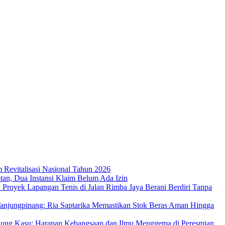
m Revitalisasi Nasional Tahun 2026
an, Dua Instansi Klaim Belum Ada Izin
 Proyek Lapangan Tenis di Jalan Rimba Jaya Berani Berdiri Tanpa
njungpinang: Ria Saptarika Memastikan Stok Beras Aman Hingga
Ujung Kasu: Harapan Kebangsaan dan Ilmu Menggema di Peresmian