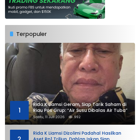
Terpopuler
Rida K Liamsi Geram, Siap Tarik Saham di
1
Riau Pos Grup: “Air Susu Dibalas Air Tuba”
Sabtu, 11 Juli 2026
992
Rida K Liamsi Dizolimi Padahal Hasilkan
2
Aset Rp1 Triliun, Dahlan Iskan Siap