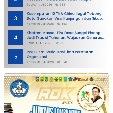
Membela
Sabtu, 11 Juli 2026
983
Kesempatan 10 TKA China Ilegal Tobong
3
Bata Gunakan Visa Kunjungan dan Sikap
Lunak Ditjen Imigrasi Kepri?
Kamis, 16 Juli 2026
893
Khatam Massal TPA Desa Sungai Pinang
4
Jadi Tradisi Tahunan, Wujudkan Generasi
Qurani
Senin, 13 Juli 2026
731
PWI Pusat Sosialisasi Lima Peraturan
5
Organisasi
Kamis, 16 Juli 2026
670