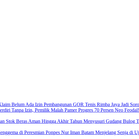
Pembangunan GOR Tenis Rimba Jaya Jadi Sorot
Neo Feodal!
Menyusuri Gudang Bulog Ta
Menjelang Senja di 