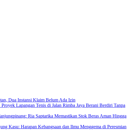
an, Dua Instansi Klaim Belum Ada Izin
 Proyek Lapangan Tenis di Jalan Rimba Jaya Berani Berdiri Tanpa
njungpinang: Ria Saptarika Memastikan Stok Beras Aman Hingga
Ujung Kasu: Harapan Kebangsaan dan Ilmu Menggema di Peresmian