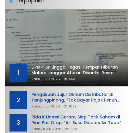
Terpopuler
DPMPTSP Lingga Tegas, Tempat Hiburan
1
Malam Langgar Aturan Disanksi Resmi
Rabu, 8 Juli 2026
1340
Pengakuan Jujur Oknum Distributor di
2
Tanjungpinang, “Tak Bayar Pajak Penuh
demi Untung”
Rabu, 8 Juli 2026
1029
Rida K Liamsi Geram, Siap Tarik Saham di
3
Riau Pos Grup: “Air Susu Dibalas Air Tuba”
Sabtu, 11 Juli 2026
969