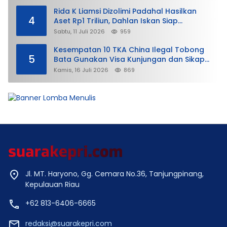
Rida K Liamsi Dizolimi Padahal Hasilkan
4
Aset Rp1 Triliun, Dahlan Iskan Siap
Membela
Sabtu, 11 Juli 2026
959
Kesempatan 10 TKA China Ilegal Tobong
5
Bata Gunakan Visa Kunjungan dan Sikap
Lunak Ditjen Imigrasi Kepri?
Kamis, 16 Juli 2026
869
Jl. MT. Haryono, Gg. Cemara No.36, Tanjungpinang,
Kepulauan Riau
+62 813-6406-6665
redaksi@suarakepri.com