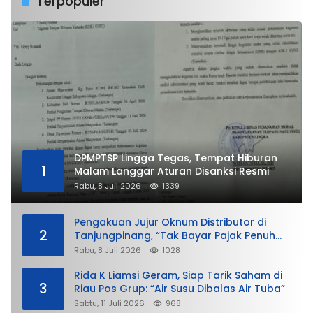
Terpopuler
DPMPTSP Lingga Tegas, Tempat Hiburan
1
Malam Langgar Aturan Disanksi Resmi
Rabu, 8 Juli 2026
1339
Pengakuan Jujur Oknum Distributor di
2
Tanjungpinang, “Tak Bayar Pajak Penuh
demi Untung”
Rabu, 8 Juli 2026
1028
Rida K Liamsi Geram, Siap Tarik Saham di
3
Riau Pos Grup: “Air Susu Dibalas Air Tuba”
Sabtu, 11 Juli 2026
968