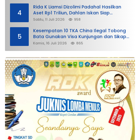
Rida K Liamsi Dizolimi Padahal Hasilkan
4
Aset Rp1 Triliun, Dahlan Iskan Siap
Membela
Sabtu, 11 Juli 2026
958
Kesempatan 10 TKA China Ilegal Tobong
5
Bata Gunakan Visa Kunjungan dan Sikap
Lunak Ditjen Imigrasi Kepri?
Kamis, 16 Juli 2026
865