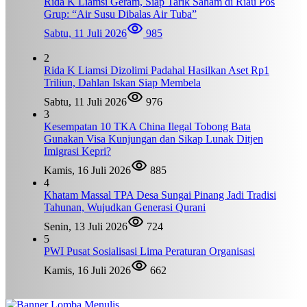
Rida K Liamsi Geram, Siap Tarik Saham di Riau Pos
Grup: “Air Susu Dibalas Air Tuba”
Sabtu, 11 Juli 2026
985
2
Rida K Liamsi Dizolimi Padahal Hasilkan Aset Rp1
Triliun, Dahlan Iskan Siap Membela
Sabtu, 11 Juli 2026
976
3
Kesempatan 10 TKA China Ilegal Tobong Bata
Gunakan Visa Kunjungan dan Sikap Lunak Ditjen
Imigrasi Kepri?
Kamis, 16 Juli 2026
885
4
Khatam Massal TPA Desa Sungai Pinang Jadi Tradisi
Tahunan, Wujudkan Generasi Qurani
Senin, 13 Juli 2026
724
5
PWI Pusat Sosialisasi Lima Peraturan Organisasi
Kamis, 16 Juli 2026
662