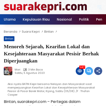
Langsung
ke
konten
Utama
Kepulauan Riau
Nasional
Politik
Pendi
Beranda
Suara Kepri
Bintan
Bintan
Menoreh Sejarah, Kearifan Lokal dan
Kesejahteraan Masyarakat Pesisir Berhak
Diperjuangkan
2417
Mori
3 Min Baca
Sabtu, 5 Agustus 2023
Aksi nyata BATIN Kepri bersama Nelayan dan Masyarakat saat
memperjuangkan Kearifan Lokal dan Kesejahteraan Masyarakat
Pesisir di Pasar Barek Motor, Kijang, Sabtu (05/08). /F : Thafan
Casper
Bintan, suarakepri.com – Pertegas dalam