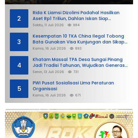
Rida K Liamsi Dizolimi Padahal Hasilkan
2
Aset Rp1 Triliun, Dahlan Iskan Siap
Membela
Sabtu, 11 Juli 2026
984
Kesempatan 10 TKA China Ilegal Tobong
3
Bata Gunakan Visa Kunjungan dan Sikap
Lunak Ditjen Imigrasi Kepri?
Kamis, 16 Juli 2026
893
Khatam Massal TPA Desa Sungai Pinang
4
Jadi Tradisi Tahunan, Wujudkan Generasi
Qurani
Senin, 13 Juli 2026
731
PWI Pusat Sosialisasi Lima Peraturan
5
Organisasi
Kamis, 16 Juli 2026
671