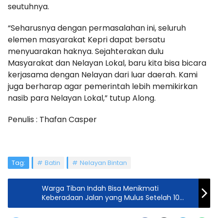
seutuhnya.
“Seharusnya dengan permasalahan ini, seluruh
elemen masyarakat Kepri dapat bersatu
menyuarakan haknya. Sejahterakan dulu
Masyarakat dan Nelayan Lokal, baru kita bisa bicara
kerjasama dengan Nelayan dari luar daerah. Kami
juga berharap agar pemerintah lebih memikirkan
nasib para Nelayan Lokal,” tutup Along.
Penulis : Thafan Casper
Tag:
Batin
Nelayan Bintan
Warga Tiban Indah Bisa Menikmati
Keberadaan Jalan yang Mulus Setelah 10
Tahun Menanti