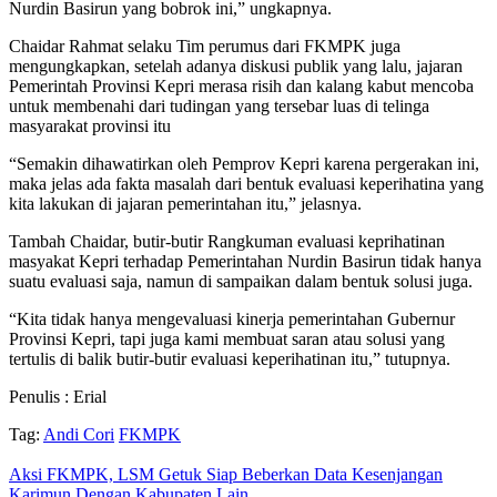
Nurdin Basirun yang bobrok ini,” ungkapnya.
Chaidar Rahmat selaku Tim perumus dari FKMPK juga
mengungkapkan, setelah adanya diskusi publik yang lalu, jajaran
Pemerintah Provinsi Kepri merasa risih dan kalang kabut mencoba
untuk membenahi dari tudingan yang tersebar luas di telinga
masyarakat provinsi itu
“Semakin dihawatirkan oleh Pemprov Kepri karena pergerakan ini,
maka jelas ada fakta masalah dari bentuk evaluasi keperihatina yang
kita lakukan di jajaran pemerintahan itu,” jelasnya.
Tambah Chaidar, butir-butir Rangkuman evaluasi keprihatinan
masyakat Kepri terhadap Pemerintahan Nurdin Basirun tidak hanya
suatu evaluasi saja, namun di sampaikan dalam bentuk solusi juga.
“Kita tidak hanya mengevaluasi kinerja pemerintahan Gubernur
Provinsi Kepri, tapi juga kami membuat saran atau solusi yang
tertulis di balik butir-butir evaluasi keperihatinan itu,” tutupnya.
Penulis : Erial
Tag:
Andi Cori
FKMPK
Aksi FKMPK, LSM Getuk Siap Beberkan Data Kesenjangan
Karimun Dengan Kabupaten Lain