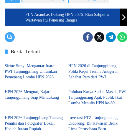
PLN Anambas Dukung HPN 2026, Rian Sahputra:
Wartawan Itu Penerang Bangsa
Berita Terkait
Tanjungpinang
Batam
Sirine Sunyi Mengantar Juara:
HPN 2026 di Tanjungpinang,
PWI Tanjungpinang Umumkan
Polda Kepri Terima Anugerah
Pemenang Lomba HPN 2026
Sahabat Pers dari PWI
Suara Kepri
Tanjungpinang
HPN 2026 Menguat, Kajari
Puluhan Karya Sudah Masuk, PWI
Tanjungpinang Siap Mendukung
Tanjungpinang Ajak Publik Ikut
Lomba Menulis HPN ke-80
Tanjungpinang
Tanjungpinang
HPN 2026 Tanjungpinang Tantang
Investasi FTZ Tanjungpinang
Penulis dan Fotografer Lokal,
Didorong, BP Kawasan Bidik
Hadiah Jutaan Rupiah
Lima Perusahaan Baru