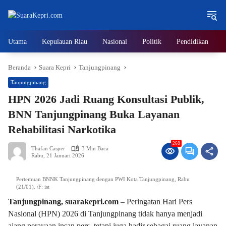
Langsung
ke
konten
Utama
Kepulauan Riau
Nasional
Politik
Pendidikan
Beranda
Suara Kepri
Tanjungpinang
Tanjungpinang
HPN 2026 Jadi Ruang Konsultasi Publik,
BNN Tanjungpinang Buka Layanan
Rehabilitasi Narkotika
268
Thafan Casper
3 Min Baca
Rabu, 21 Januari 2026
Pertemuan BNNK Tanjungpinang dengan PWI Kota Tanjungpinang, Rabu
(21/01). /F: ist
Tanjungpinang, suarakepri.com
– Peringatan Hari Pers
Nasional (HPN) 2026 di Tanjungpinang tidak hanya menjadi
ajang perayaan insan pers, tetapi juga hadir sebagai ruang layanan