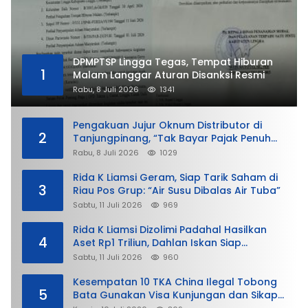
DPMPTSP Lingga Tegas, Tempat Hiburan
1
Malam Langgar Aturan Disanksi Resmi
Rabu, 8 Juli 2026
1341
Pengakuan Jujur Oknum Distributor di
2
Tanjungpinang, “Tak Bayar Pajak Penuh
demi Untung”
Rabu, 8 Juli 2026
1029
Rida K Liamsi Geram, Siap Tarik Saham di
3
Riau Pos Grup: “Air Susu Dibalas Air Tuba”
Sabtu, 11 Juli 2026
969
Rida K Liamsi Dizolimi Padahal Hasilkan
4
Aset Rp1 Triliun, Dahlan Iskan Siap
Membela
Sabtu, 11 Juli 2026
960
Kesempatan 10 TKA China Ilegal Tobong
5
Bata Gunakan Visa Kunjungan dan Sikap