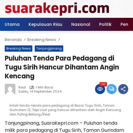
Langsung
ke
konten
Utama
Kepulauan Riau
Nasional
Politik
Pendi
Beranda
Breaking News
Breaking News
Tanjungpinang
Puluhan Tenda Para Pedagang di
Tugu Sirih Hancur Dihantam Angin
Kencang
1280
Real
1 Min Baca
Sabtu, 14 September 2024
Inilah tenda-tenda para pedagang di Bazar Tugu Sirih, Taman
Gurindam 12, Tepi Laut yang hancur dihantam oleh Angin Kencang
dan Puting Beliung./Real
Tanjungpinang, SuaraKepri.com – Puluhan tenda
milik para pedagang di Tugu Sirih, Taman Gurindam