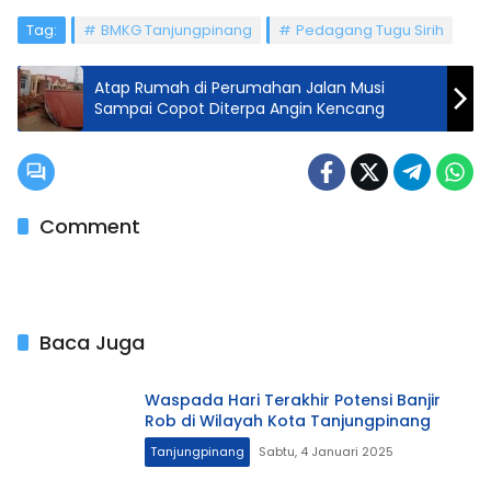
Tag:
BMKG Tanjungpinang
Pedagang Tugu Sirih
Atap Rumah di Perumahan Jalan Musi
Sampai Copot Diterpa Angin Kencang
Comment
Baca Juga
Waspada Hari Terakhir Potensi Banjir
Rob di Wilayah Kota Tanjungpinang
Tanjungpinang
Sabtu, 4 Januari 2025