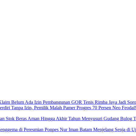
Pembangunan GOR Tenis Rimba Jaya Jadi Sorot
Neo Feodal!
Menyusuri Gudang Bulog Ta
Menjelang Senja di 