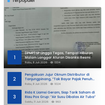
Terpopuler
DPMPTSP Lingga Tegas, Tempat Hiburan
1
Malam Langgar Aturan Disanksi Resmi
Rabu, 8 Juli 2026
1334
Pengakuan Jujur Oknum Distributor di
2
Tanjungpinang, “Tak Bayar Pajak Penuh
demi Untung”
Rabu, 8 Juli 2026
1024
Rida K Liamsi Geram, Siap Tarik Saham di
3
Riau Pos Grup: “Air Susu Dibalas Air Tuba”
Sabtu, 11 Juli 2026
963