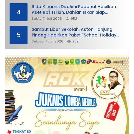
Rida K Liamsi Dizolimi Padahal Hasilkan
4
Aset Rp1 Triliun, Dahlan Iskan Siap
Membela
Sabtu, 11 Juli 2026
952
Sambut Libur Sekolah, Aston Tanjung
5
Pinang Hadirkan Paket “School Holiday
Getaway”
Selasa, 7 Juli 2026
939