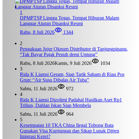
1
DPMPTSP Lingga Tegas, Tempat Hiburan Malam
Langgar Aturan Disanksi Resmi
Rabu, 8 Juli 2026
1344
2
Pengakuan Jujur Oknum Distributor di Tanjungpinang,
“Tak Bayar Pajak Penuh demi Untung”
Rabu, 8 Juli 2026
Kamis, 9 Juli 2026
1034
3
Rida K Liamsi Geram, Siap Tarik Saham di Riau Pos
Grup: “Air Susu Dibalas Air Tuba”
Sabtu, 11 Juli 2026
972
4
Rida K Liamsi Dizolimi Padahal Hasilkan Aset Rp1
Triliun, Dahlan Iskan Siap Membela
Sabtu, 11 Juli 2026
964
5
Kesempatan 10 TKA China Ilegal Tobong Bata
Gunakan Visa Kunjungan dan Sikap Lunak Ditjen
Imigrasi Kepri?