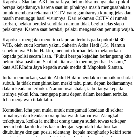
Kapolsek Siantan, AKP.Indra Jaya, belum bisa mengatakan pukul
berapa kejadiannya karena saat ini pihaknya masih mengusahakan
untuk membaca rekaman CCTV yang gambarnya kurang jelas dan
masih menunggu hasil visumnya. Dari rekaman CCTV di rumah
korban, pelaku beraksi sendirian namun tidak begitu jelas siapa
pelakunya. Karena saat beraksi, pelaku mengenakan penutup wajah.
Kapolsek mengaku menerima laporan tertulis pada pukul 04.30
WIB, oleh cucu korban yakni, Saherin Adha Hadi (15). Namun
sebelumnya Abdul Hakim, menantu korban telah melaporkan
kepada polisi secara lisan. “Pukul berapa kejadian berlangsung kita
belum bisa pastikan. Saat ini kita masih menunggu hasil visum,”
kata AKP.Indra Jaya kepada awak media di Mapolsek Siantan.
Indra menuturkan, saat itu Abdul Hakim hendak menunaikan sholat
subuh. Ia tidak menghiraukan meski tahu pintu depan kediamannya
dalam keadaan terbuka. Namun usai shalat, ia bertanya kepada
istrinya yakni Icha, mengapa pintu depan dalam keadaan terbuka.
Icha menjawab tidak tahu.
Kemudian Icha pun mulai untuk mengamati keadaan di sekitar
rumahnya dan keadaan orang tuanya di kamarnya. Alangkah
terkejutnya, ketika ia melihat orang tuanya sudah tewas terkapar
bersimbah darah di atas kasur dengan sejumlah luka tusukan
ditubuhnya dengan posisi telentang, kepala menghadap kekiri serta