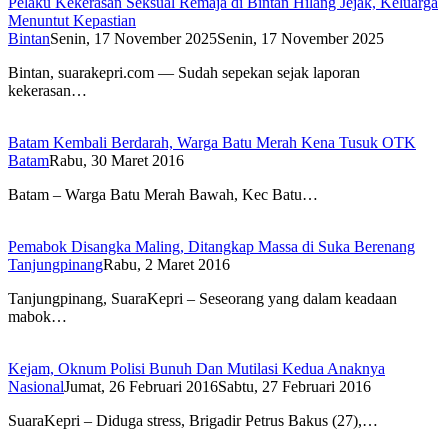
Pelaku Kekerasan Seksual Remaja di Bintan Hilang Jejak, Keluarga
Menuntut Kepastian
Bintan
Senin, 17 November 2025
Senin, 17 November 2025
Bintan, suarakepri.com — Sudah sepekan sejak laporan
kekerasan…
Batam Kembali Berdarah, Warga Batu Merah Kena Tusuk OTK
Batam
Rabu, 30 Maret 2016
Batam – Warga Batu Merah Bawah, Kec Batu…
Pemabok Disangka Maling, Ditangkap Massa di Suka Berenang
Tanjungpinang
Rabu, 2 Maret 2016
Tanjungpinang, SuaraKepri – Seseorang yang dalam keadaan
mabok…
Kejam, Oknum Polisi Bunuh Dan Mutilasi Kedua Anaknya
Nasional
Jumat, 26 Februari 2016
Sabtu, 27 Februari 2016
SuaraKepri – Diduga stress, Brigadir Petrus Bakus (27),…