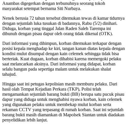
Anambas digegerkan dengan terbunuhnya seorang tokoh
masyarakat setempat bernama Siti Nurbaya.
Nenek berusia 72 tahun tersebut ditemukan tewas di kamar tidurnya
dengan sejumlah luka tusukan di badannya, Rabu (5/2) dinihari.
Diduga, korban yang tinggal Jalan Raden Saleh Tarempa ini
dibunuh dengan pisau dapur oleh orang tidak dikenal (OTK).
Dari informasi yang dihimpun, korban ditemukan terkapar dengan
posisi kepala menghadap ke kiri, tangan kanan diatas kepala dengan
kondisi mulut disumpal dengan kain celemek sehingga tidak bisa
berteriak. Kuat dugaan, korban dihabisi karena memergoki pelaku
saat melancarkan aksinya. Dari informasi yang didapat, korban
selalu bangun pada sepertiga malam untuk melakukan shalat
tahajud.
Hingga saat ini petugas kepolisian masih memburu pelaku. Dari
hasil olah Tempat Kejadian Perkara (TKP), Polisi telah
mengamankan sejumlah barang bukti (BB) berupa satu pucuk pisau
dapur yang diduga untuk menghabisi nyawa korban, kain celemek
yang digunakan pelaku untuk membekap mulut korban serta
rekaman CCTV yang terpasang di rumah korban. Saat ini sejumlah
barang bukti masih diamankan di Mapolsek Siantan untuk diadakan
penyelidikan lebih lanjut.