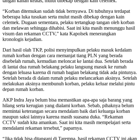
tangan kanan keatas, mulut dibekap dengan kain celemek.
“Korban ditemukan sudah tidak bernyawa. Di tubuhnya terdapat
beberapa luka tusukan serta mulut masih dibekap dengan kain
celemek. Dugaan sementara, pelaku tertangkap tangan oleh korban
dan melawan sehingga dihabisi. Saat ini kita masih menunggu hasil
visum dan rekaman CCTV,” kata Kapolsek menerangkan
kronologis kejadian.
Dari hasil olah TKP, polisi menyimpulkan pelaku masuk kedalam
rumah korban dengan cara memanjat tiang PLN yang berada
disebelah rumah, kemudian meloncat ke lantai dua. Setelah berada
di lantai dua rumah belakang pelaku langsung masuk ke rumah
dengan leluasa karena di rumah bagian belakang tidak ada pintunya.
Setelah berada di dalam rumah pelaku melancarkan aksinya. Setelah
melakukan aksinya membunuh korban, pelaku keluar melalui pintu
depan rumah korban.
AKP Indra Jaya belum bisa memastikan apa-apa saja barang yang
hilang serta kerugian yang dialami korban. Sebab, pihaknya belum
memintai keterangan secara mendalam baik dari keluarga korban
maupun saksi lainnya karena masih suasana duka. “Rekaman
CCTV sudah kita amankan. Saat ini kita masih mempelajari serta
mendalami rekaman tersebut,” paparnya.
“Jika tidak bisa ditangani di Tarempa, hasil rekaman CCTV ini akan