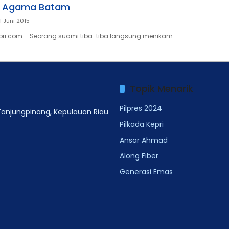
n Agama Batam
1 Juni 2015
pri.com – Seorang suami tiba-tiba langsung menikam…
Topik Menarik
Pilpres 2024
 Tanjungpinang, Kepulauan Riau
Pilkada Kepri
Ansar Ahmad
Along Fiber
Generasi Emas