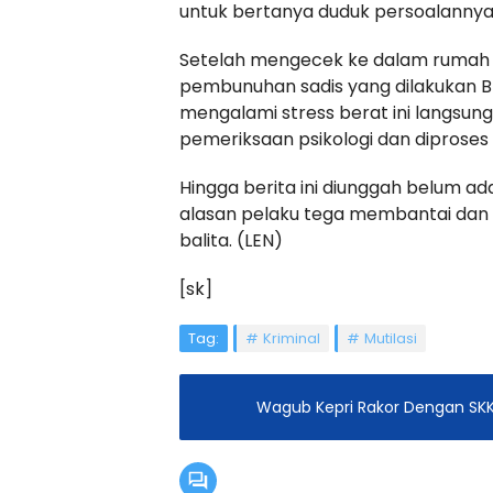
untuk bertanya duduk persoalannya
Setelah mengecek ke dalam rumah 
pembunuhan sadis yang dilakukan Br
mengalami stress berat ini langsun
pemeriksaan psikologi dan diproses
Hingga berita ini diunggah belum ada
alasan pelaku tega membantai dan
balita. (LEN)
[sk]
Tag:
Kriminal
Mutilasi
Wagub Kepri Rakor Dengan SKK