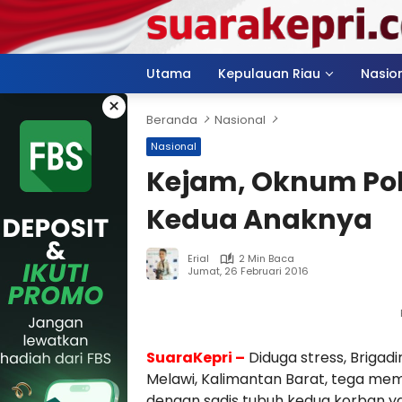
Langsung
ke
konten
Utama
Kepulauan Riau
Nasio
×
Beranda
Nasional
Nasional
Kejam, Oknum Poli
Kedua Anaknya
Erial
2 Min Baca
Jumat, 26 Februari 2016
SuaraKepri –
Diduga stress, Brigad
Melawi, Kalimantan Barat, tega me
dengan sadis tubuh kedua korban yan