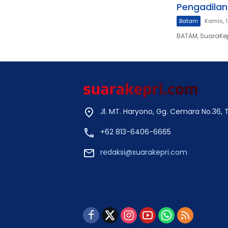
Pengadila
Batam
Kamis, 1
BATAM, SuaraKe
Jl. MT. Haryono, Gg. Cemara No.36,
+62 813-6406-6665
redaksi@suarakepri.com