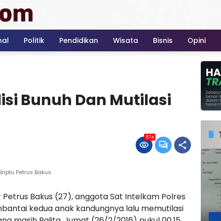
nal
Politik
Pendidikan
Wisata
Bisnis
Opini
si Bunuh Dan Mutilasi
574
Briptu Petrus Bakus
ir Petrus Bakus (27), anggota Sat Intelkam Polres
mbantai kedua anak kandungnya lalu memutilasi
g masih Balita, Jumat (26/2/2016) pukul 00.15