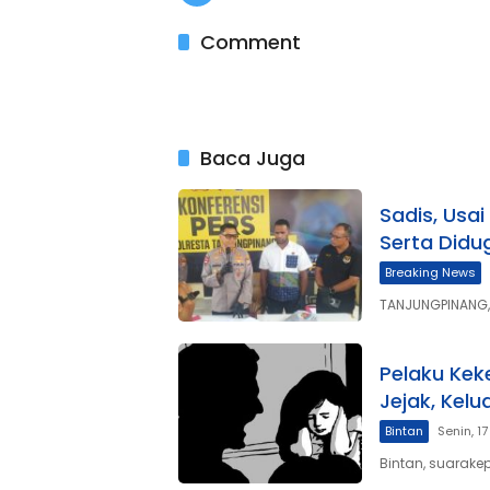
Comment
Baca Juga
Sadis, Usa
Serta Didu
Breaking News
TANJUNGPINANG,
Pelaku Kek
Jejak, Kel
Bintan
Senin, 1
Bintan, suarake