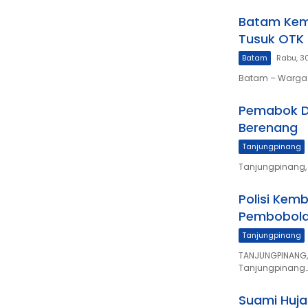
Batam Kemb
Tusuk OTK
Batam
Rabu, 3
Batam – Warga 
Pemabok Di
Berenang
Tanjungpinang
Tanjungpinang,
Polisi Kemb
Pembobol
Tanjungpinang
TANJUNGPINANG, 
Tanjungpinang
Suami Huja