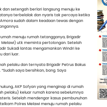
ik dan setengah berlari langsung menuju ke
atanya terbelalak dan nyaris tak percaya ketika
an Amora sudah dalam keadaan tewas dengan
tangannya.
 rumah menuju rumah tetangganya, Brigadir
s Melawi) utk meminta pertolongan. Setelah
adir Sukadi lantas mengamankan Windri ke
dari luar.
mah pelaku dan ternyata Brigadir Petrus Bakus
. “Sudah saya bersihkan, bang. Saya
nukung, AKP Sofyan yang menginap di rumah
ah pelaku) keluar rumah karena sebelumnya
histeris. Setelah mendengar kasus pembunuhan
Intelkam Polres Melawi menuju rumah pelaku