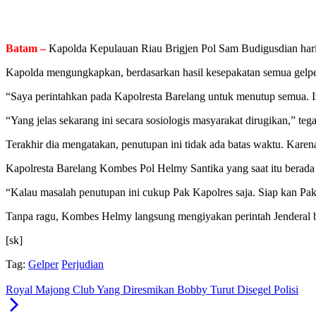
Batam –
Kapolda Kepulauan Riau Brigjen Pol Sam Budigusdian hari i
Kapolda mengungkapkan, berdasarkan hasil kesepakatan semua gelper 
“Saya perintahkan pada Kapolresta Barelang untuk menutup semua. Iz
“Yang jelas sekarang ini secara sosiologis masyarakat dirugikan,” teg
Terakhir dia mengatakan, penutupan ini tidak ada batas waktu. Karen
Kapolresta Barelang Kombes Pol Helmy Santika yang saat itu berada
“Kalau masalah penutupan ini cukup Pak Kapolres saja. Siap kan Pa
Tanpa ragu, Kombes Helmy langsung mengiyakan perintah Jenderal bi
[sk]
Tag:
Gelper
Perjudian
Royal Majong Club Yang Diresmikan Bobby Turut Disegel Polisi