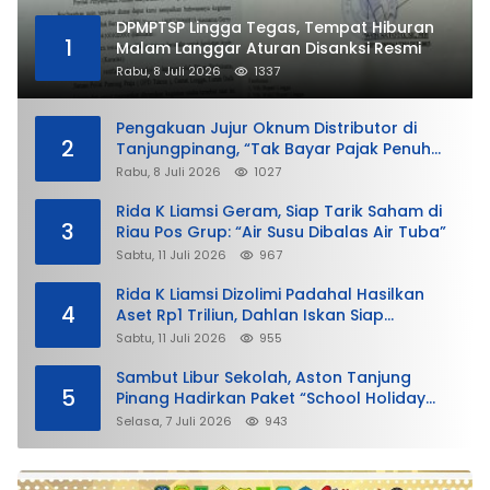
DPMPTSP Lingga Tegas, Tempat Hiburan
1
Malam Langgar Aturan Disanksi Resmi
Rabu, 8 Juli 2026
1337
Pengakuan Jujur Oknum Distributor di
2
Tanjungpinang, “Tak Bayar Pajak Penuh
demi Untung”
Rabu, 8 Juli 2026
1027
Rida K Liamsi Geram, Siap Tarik Saham di
3
Riau Pos Grup: “Air Susu Dibalas Air Tuba”
Sabtu, 11 Juli 2026
967
Rida K Liamsi Dizolimi Padahal Hasilkan
4
Aset Rp1 Triliun, Dahlan Iskan Siap
Membela
Sabtu, 11 Juli 2026
955
Sambut Libur Sekolah, Aston Tanjung
5
Pinang Hadirkan Paket “School Holiday
Getaway”
Selasa, 7 Juli 2026
943