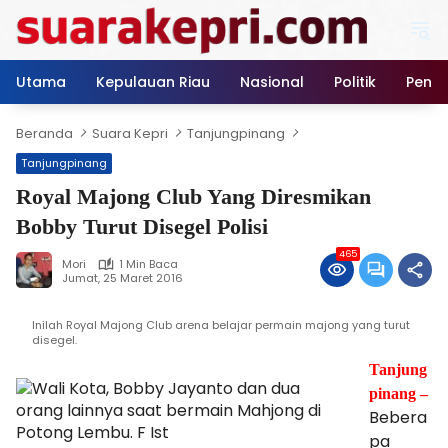
Langsung
ke
konten
Utama
Kepulauan Riau
Nasional
Politik
Pendi
Beranda
Suara Kepri
Tanjungpinang
Tanjungpinang
Royal Majong Club Yang Diresmikan
Bobby Turut Disegel Polisi
465
Mori
1 Min Baca
Jumat, 25 Maret 2016
Inilah Royal Majong Club arena belajar permain majong yang turut
disegel.
Tanjung
pinang –
Bebera
pa