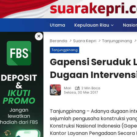
Langsung
ke
konten
Utama
Kepulauan Riau
Nasio
×
Beranda
Suara Kepri
Tanjungpinang
Tanjungpinang
Gapensi Seruduk 
Dugaan Interven
Mori
2 Min Baca
Selasa, 30 Mei 2017
Tanjungpinang – Adanya dugaan inte
sejumlah pengusaha konstruksi ya
Konstruksi Nasional Indonesia (Gape
Kantor Layanan Pengadaan Secara El