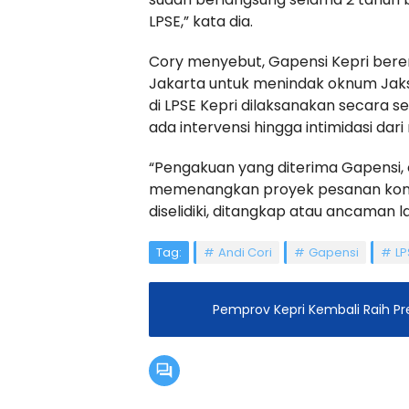
LPSE,” kata dia.
Cory menyebut, Gapensi Kepri bere
Jakarta untuk menindak oknum Jaksa 
di LPSE Kepri dilaksanakan secara 
ada intervensi hingga intimidasi dar
“Pengakuan yang diterima Gapensi,
memenangkan proyek pesanan kontra
diselidiki, ditangkap atau ancaman 
Tag:
Andi Cori
Gapensi
LP
Pemprov Kepri Kembali Raih Pr