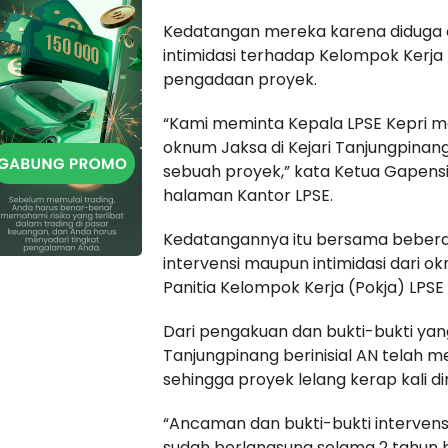
Kedatangan mereka karena diduga 
intimidasi terhadap Kelompok Kerj
pengadaan proyek.
“Kami meminta Kepala LPSE Kepri me
oknum Jaksa di Kejari Tanjungpina
sebuah proyek,” kata Ketua Gapensi
halaman Kantor LPSE.
Kedatangannya itu bersama bebera
intervensi maupun intimidasi dari o
Panitia Kelompok Kerja (Pokja) LPS
Dari pengakuan dan bukti-bukti yang
Tanjungpinang berinisial AN telah me
sehingga proyek lelang kerap kali 
“Ancaman dan bukti-bukti interven
sudah berlangsung selama 2 tahun b