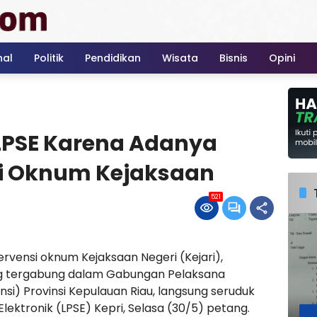
nal
Politik
Pendidikan
Wisata
Bisnis
Opini
LPSE Karena Adanya
si Oknum Kejaksaan
521
rvensi oknum Kejaksaan Negeri (Kejari),
ng tergabung dalam Gabungan Pelaksana
nsi) Provinsi Kepulauan Riau, langsung seruduk
ektronik (LPSE) Kepri, Selasa (30/5) petang.