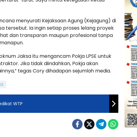
ncana menyurati Kejaksaan Agung (Kejagung) di
tersebut. Ia ingin setiap proses lelang proyek
sehat dan transparan maupun profesional tanpa
i manapun.
 oknum Jaksa itu mengancam Pokja LPSE untuk
ktor. Jika tidak diindahkan, Pokja akan
lainnya,” tegas Cory dihadapan sejumlah media.
SE
edikat WTP