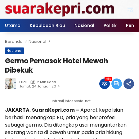
Langsung
ke
konten
Utama
Kepulauan Riau
Nasional
Politik
Pendi
Beranda
Nasional
Nasional
Germo Pemasok Hotel Mewah
Dibekuk
484
Erial
2 Min Baca
Jumat, 24 Januari 2014
ilustrasi| infospesial.net
JAKARTA, SuaraKepri.com –
Aparat kepolisian
berhasil menangkap ED, pria yang berprofesi
sebagai germo. Dia ditangkap usai mengantarkan
seorang wanita di bawah umur pada pria hidung