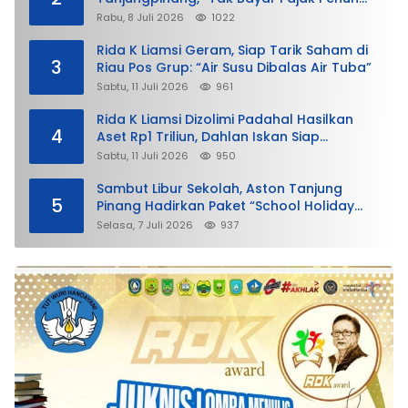
demi Untung”
Rabu, 8 Juli 2026
1022
Rida K Liamsi Geram, Siap Tarik Saham di
3
Riau Pos Grup: “Air Susu Dibalas Air Tuba”
Sabtu, 11 Juli 2026
961
Rida K Liamsi Dizolimi Padahal Hasilkan
4
Aset Rp1 Triliun, Dahlan Iskan Siap
Membela
Sabtu, 11 Juli 2026
950
Sambut Libur Sekolah, Aston Tanjung
5
Pinang Hadirkan Paket “School Holiday
Getaway”
Selasa, 7 Juli 2026
937