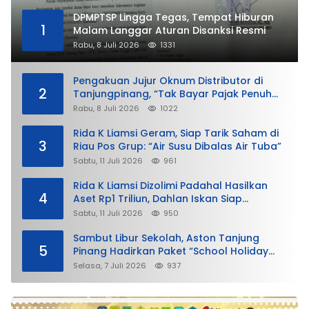
DPMPTSP Lingga Tegas, Tempat Hiburan
1
Malam Langgar Aturan Disanksi Resmi
Rabu, 8 Juli 2026
1331
Pengakuan Jujur Oknum Distributor di
2
Tanjungpinang, “Tak Bayar Pajak Penuh
demi Untung”
Rabu, 8 Juli 2026
1022
Rida K Liamsi Geram, Siap Tarik Saham di
3
Riau Pos Grup: “Air Susu Dibalas Air Tuba”
Sabtu, 11 Juli 2026
961
Rida K Liamsi Dizolimi Padahal Hasilkan
4
Aset Rp1 Triliun, Dahlan Iskan Siap
Membela
Sabtu, 11 Juli 2026
950
Sambut Libur Sekolah, Aston Tanjung
5
Pinang Hadirkan Paket “School Holiday
Getaway”
Selasa, 7 Juli 2026
937