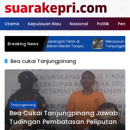
Langsung
ke
konten
Utama
Kepulauan Riau
Nasional
Politik
Pendi
 Feodal! Proyek Lapangan Tenis di
Menyusuri Gudang Bulo
Breaking News
an Rimba Jaya Berani Berdiri Tanpa
Tanjungpinang: Ria Sap
, Pemilik Malah Pamer Progres 70
Memastikan Stok Beras
sen
Akhir Tahun
Bea cukai Tanjungpinang
Tanjungpinang
Bea Cukai Tanjungpinang Jawab
Tudingan Pembatasan Peliputan