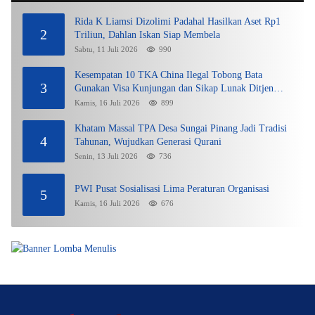
Rida K Liamsi Dizolimi Padahal Hasilkan Aset Rp1
2
Triliun, Dahlan Iskan Siap Membela
Sabtu, 11 Juli 2026
990
Kesempatan 10 TKA China Ilegal Tobong Bata
3
Gunakan Visa Kunjungan dan Sikap Lunak Ditjen
Imigrasi Kepri?
Kamis, 16 Juli 2026
899
Khatam Massal TPA Desa Sungai Pinang Jadi Tradisi
4
Tahunan, Wujudkan Generasi Qurani
Senin, 13 Juli 2026
736
PWI Pusat Sosialisasi Lima Peraturan Organisasi
5
Kamis, 16 Juli 2026
676