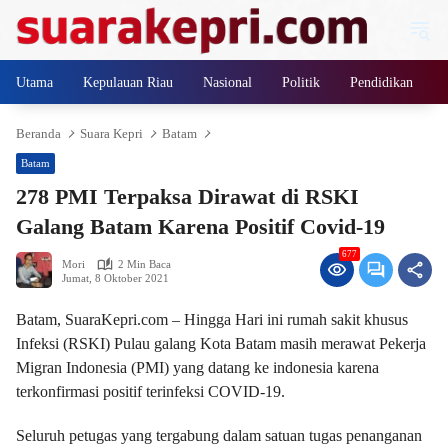
Langsung
ke
konten
Utama
Kepulauan Riau
Nasional
Politik
Pendidikan
Beranda
Suara Kepri
Batam
Batam
278 PMI Terpaksa Dirawat di RSKI
Galang Batam Karena Positif Covid-19
677
Mori
2 Min Baca
Jumat, 8 Oktober 2021
Batam, SuaraKepri.com – Hingga Hari ini rumah sakit khusus
Infeksi (RSKI) Pulau galang Kota Batam masih merawat Pekerja
Migran Indonesia (PMI) yang datang ke indonesia karena
terkonfirmasi positif terinfeksi COVID-19.
Seluruh petugas yang tergabung dalam satuan tugas penanganan