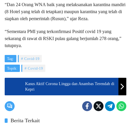
“Dan 24 Orang WNA baik yang melaksanakan karantina mandiri
(8 Hotel yang telah di tetapkan) maupun karantina yang telah di
siapkan oleh pemerintah (Rusun),” ujar Reza.
“Sementara PMI yang terkonfirmasi Positif covid 19 yang
sekarang di rawat di RSKI pulau galang berjumlah 278 orang,”
tutupnya.
Tag:
Covid-19
Topik:
Covid-19
Kasus Aktif Corona Lingga dan Anambas Terendah di
Kepri
Berita Terkait
Lingga
Tanjungpinang