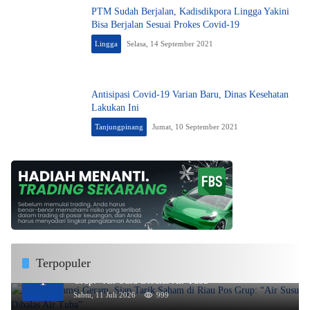
PTM Sudah Berjalan, Kadisdikpora Lingga Yakini
Bisa Berjalan Sesuai Prokes Covid-19
Lingga
Selasa, 14 September 2021
Antisipasi Covid-19 Varian Baru, Dinas Kesehatan
Lakukan Ini
Tanjungpinang
Jumat, 10 September 2021
Terpopuler
Rida K Liamsi Geram, Siap Tarik Saham di Riau Pos
1
Grup: “Air Susu Dibalas Air Tuba”
Sabtu, 11 Juli 2026
999